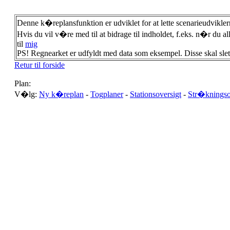
Denne k�replansfunktion er udviklet for at lette scenarieudvikler
Hvis du vil v�re med til at bidrage til indholdet, f.eks. n�r du al
til
mig
PS! Regnearket er udfyldt med data som eksempel. Disse skal slette
Retur til forside
Plan:
V�lg:
Ny k�replan
-
Togplaner
-
Stationsoversigt
-
Str�kningso