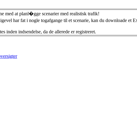
ne med at planl�gge scenarier med realistisk trafik!
ligevel har fat i nogle togafgange til et scenarie, kan du downloade et 
s inden indsendelse, da de allerede er registreret.
versigter