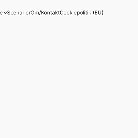
ie
Scenarier
Om/Kontakt
Cookiepolitik (EU)