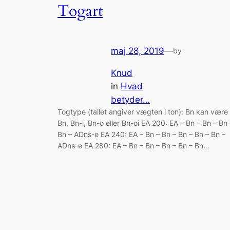
Togart
maj 28, 2019
—
by
Knud
in
Hvad
betyder…
Togtype (tallet angiver vægten i ton): Bn kan være
Bn, Bn-i, Bn-o eller Bn-oi EA 200: EA – Bn – Bn – Bn 
Bn – ADns-e EA 240: EA – Bn – Bn – Bn – Bn – Bn –
ADns-e EA 280: EA – Bn – Bn – Bn – Bn – Bn…