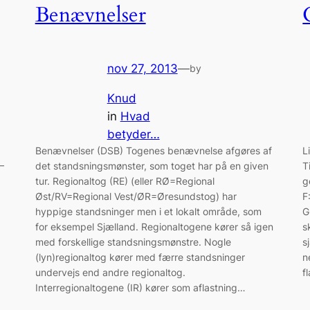
Benævnelser
nov 27, 2013
—
by
Knud
in
Hvad
betyder…
Benævnelser (DSB) Togenes benævnelse afgøres af
L
–
det standsningsmønster, som toget har på en given
T
tur. Regionaltog (RE) (eller RØ=Regional
g
Øst/RV=Regional Vest/ØR=Øresundstog) har
F
hyppige standsninger men i et lokalt område, som
G
for eksempel Sjælland. Regionaltogene kører så igen
s
med forskellige standsningsmønstre. Nogle
s
(lyn)regionaltog kører med færre standsninger
n
undervejs end andre regionaltog.
f
Interregionaltogene (IR) kører som aflastning…