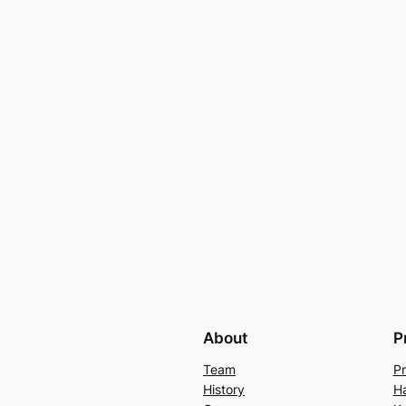
About
P
Team
Pr
History
Ha