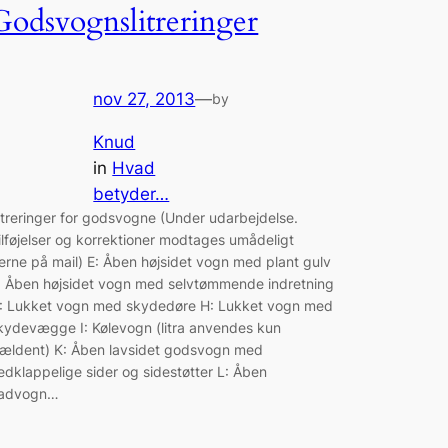
Godsvognslitreringer
nov 27, 2013
—
by
Knud
in
Hvad
betyder…
itreringer for godsvogne (Under udarbejdelse.
ilføjelser og korrektioner modtages umådeligt
erne på mail) E: Åben højsidet vogn med plant gulv
: Åben højsidet vogn med selvtømmende indretning
: Lukket vogn med skydedøre H: Lukket vogn med
kydevægge I: Kølevogn (litra anvendes kun
jældent) K: Åben lavsidet godsvogn med
edklappelige sider og sidestøtter L: Åben
ladvogn…