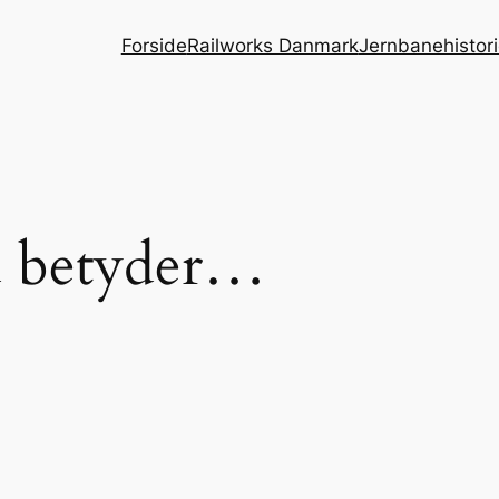
Forside
Railworks Danmark
Jernbanehistor
 betyder…