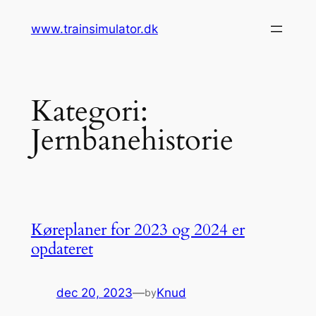
Spring
www.trainsimulator.dk
til
indhold
Kategori:
Jernbanehistorie
Køreplaner for 2023 og 2024 er
opdateret
dec 20, 2023
—
Knud
by